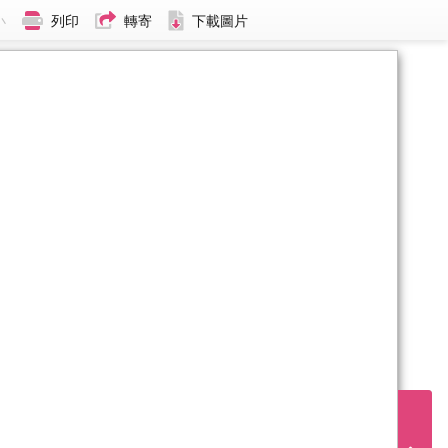
小
列印
轉寄
下載圖片