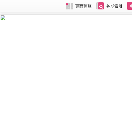
頁面預覽
各期索引