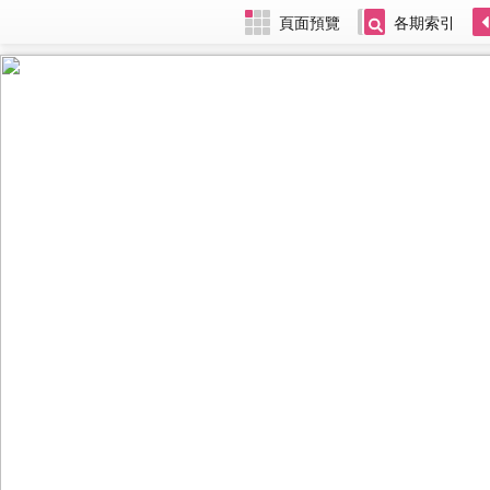
頁面預覽
各期索引