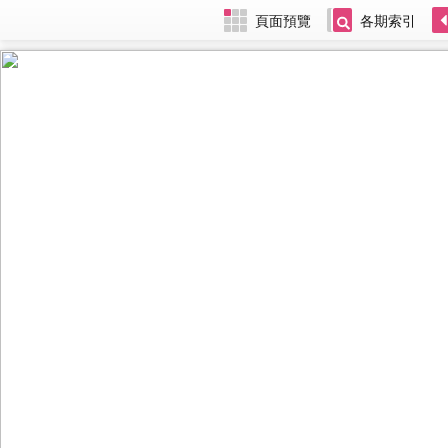
頁面預覽
各期索引