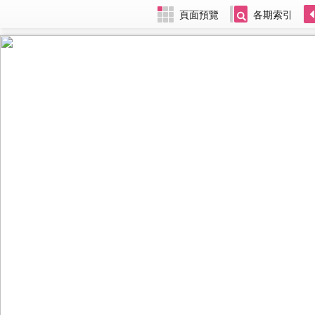
頁面預覽
各期索引