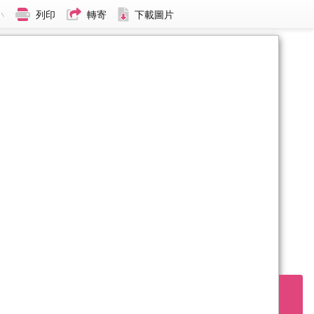
小
列印
轉寄
下載圖片