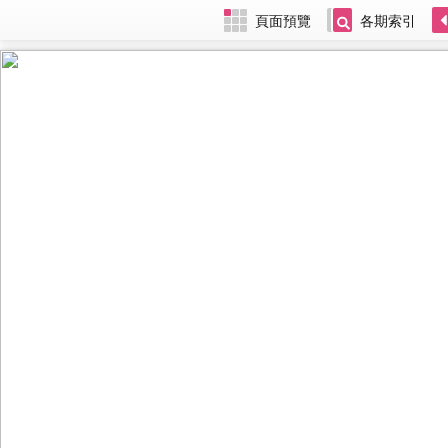
頁面預覽
各期索引