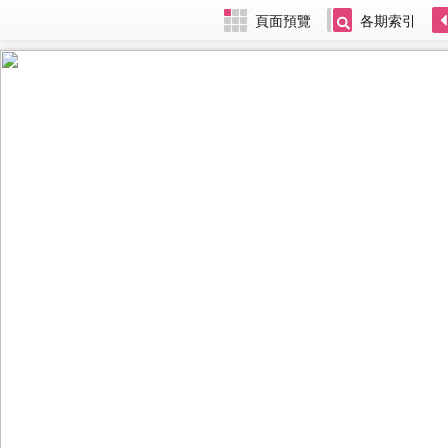
頁面預覽
各期索引