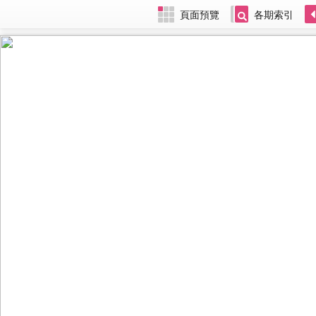
頁面預覽
各期索引