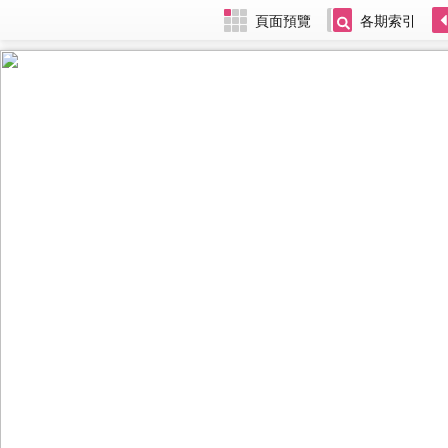
頁面預覽
各期索引