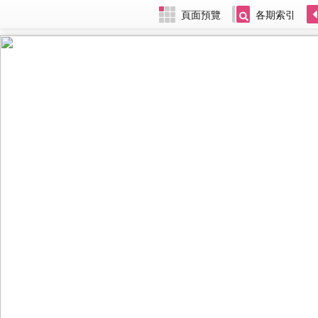
頁面預覽
各期索引