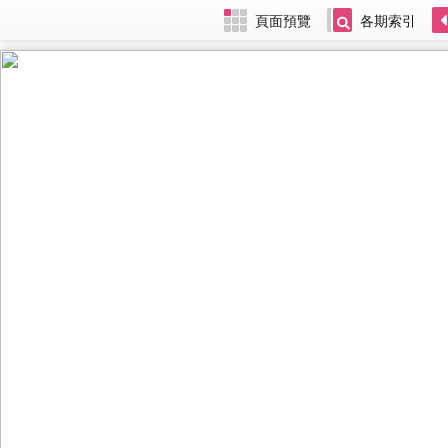
頁面預覽
各期索引