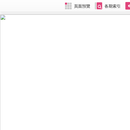
頁面預覽
各期索引