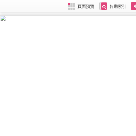
頁面預覽
各期索引