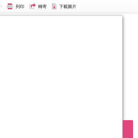
小
列印
轉寄
下載圖片