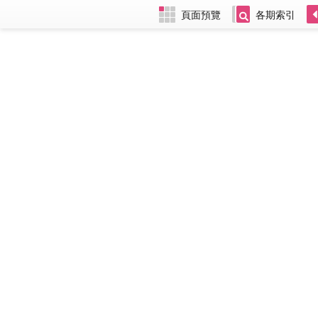
頁面預覽
各期索引