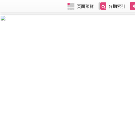
頁面預覽
各期索引