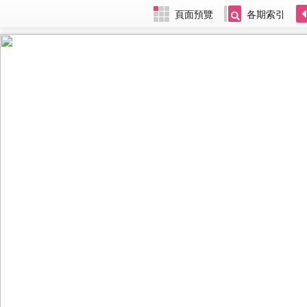
頁面預覽
各期索引