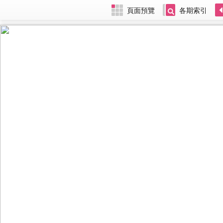
頁面預覽
各期索引