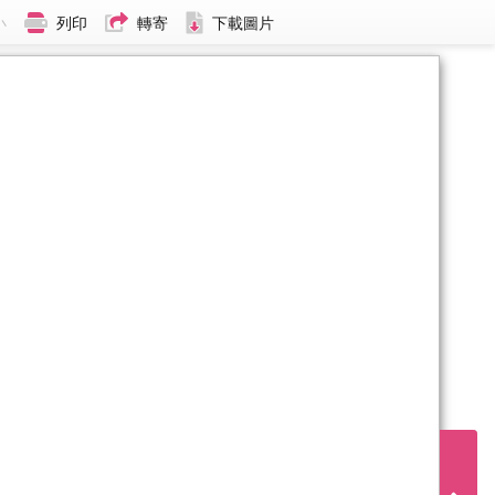
小
列印
轉寄
下載圖片