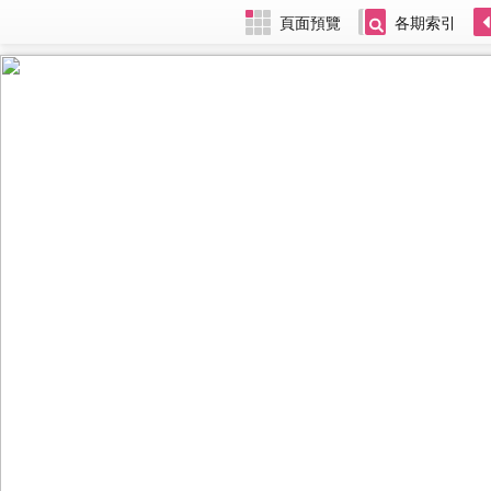
頁面預覽
各期索引