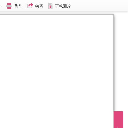
小
列印
轉寄
下載圖片