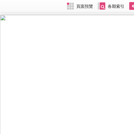
頁面預覽
各期索引