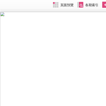
頁面預覽
各期索引