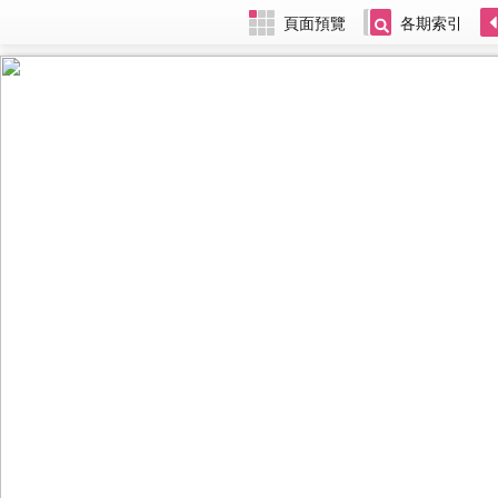
頁面預覽
各期索引