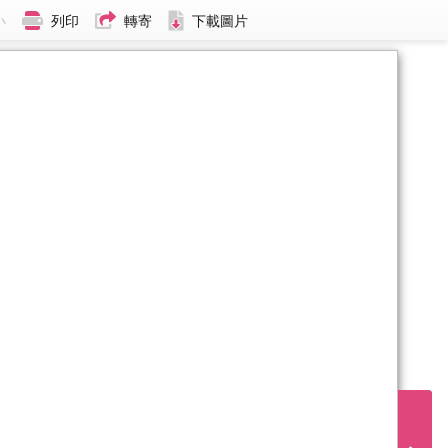
小
列印
轉寄
下載圖片