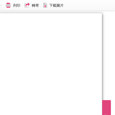
小
列印
轉寄
下載圖片