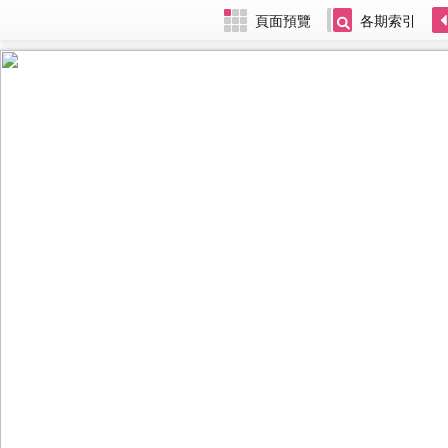
頁面預覽
各期索引