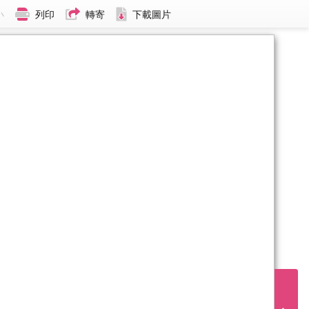
小
列印
轉寄
下載圖片