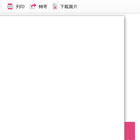
小
列印
轉寄
下載圖片