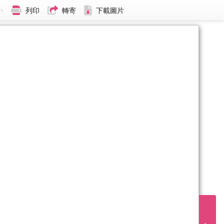
小
列印
轉寄
下載圖片