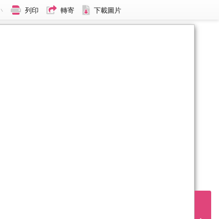
小
列印
轉寄
下載圖片