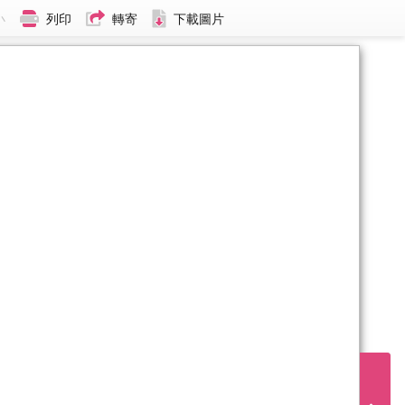
小
列印
轉寄
下載圖片