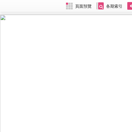
頁面預覽
各期索引