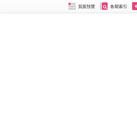
頁面預覽
各期索引