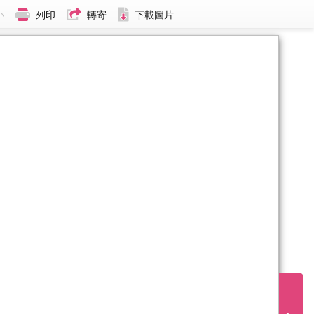
小
列印
轉寄
下載圖片