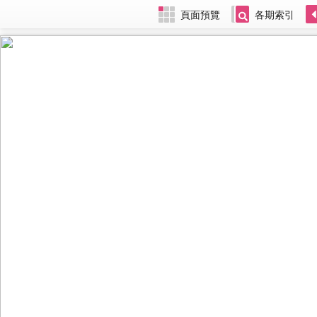
頁面預覽
各期索引