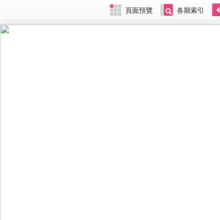
頁面預覽
各期索引