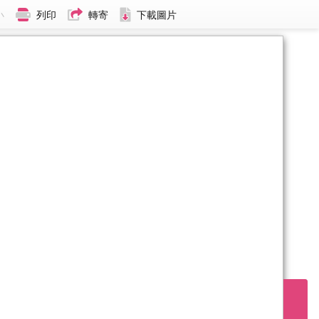
小
列印
轉寄
下載圖片