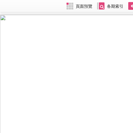
頁面預覽
各期索引