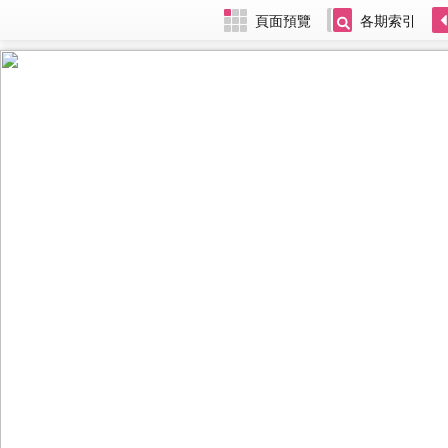
頁面預覽
各期索引