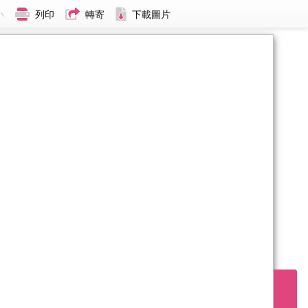
小
列印
轉寄
下載圖片