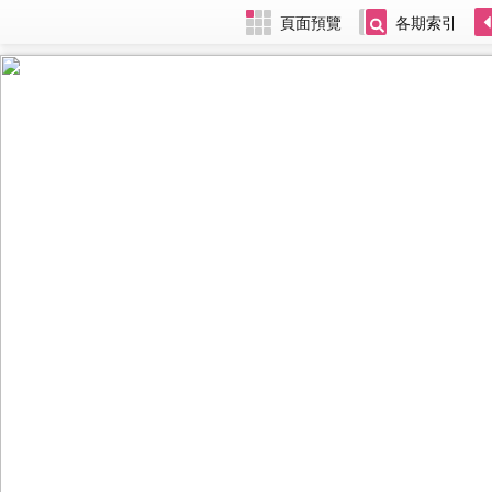
頁面預覽
各期索引