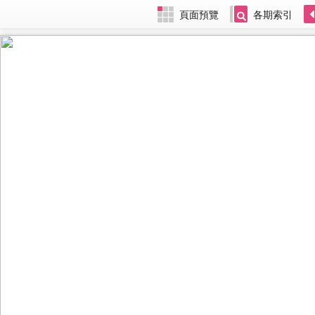
頁面預覽
各期索引