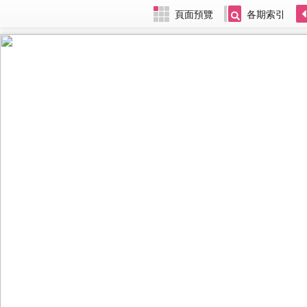
頁面預覽
各期索引