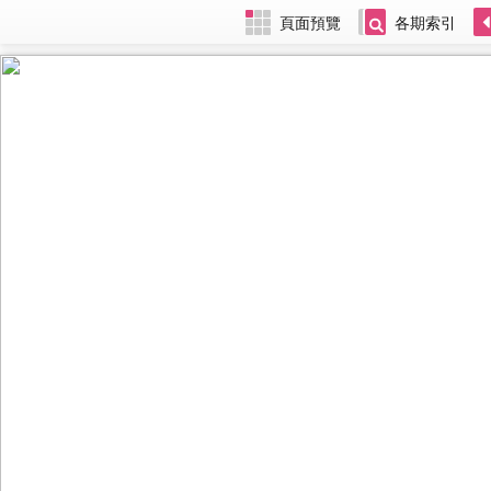
頁面預覽
各期索引