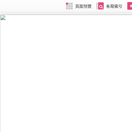
頁面預覽
各期索引