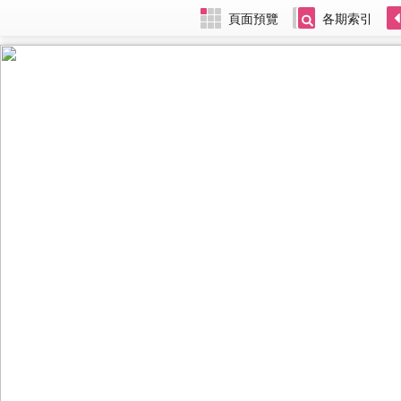
頁面預覽
各期索引