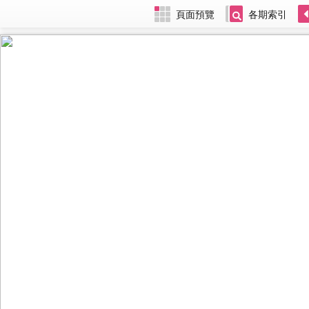
頁面預覽
各期索引