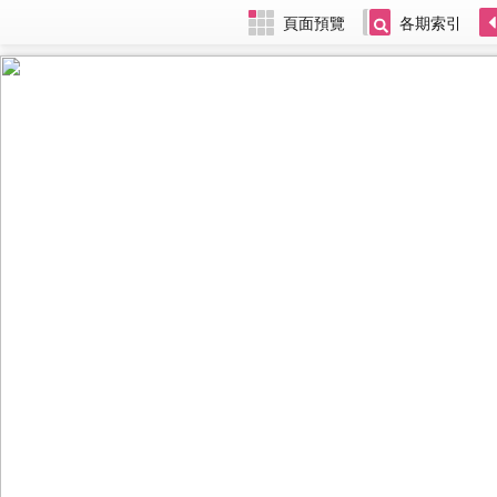
頁面預覽
各期索引